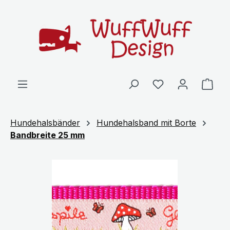
Zum Hauptinhalt springen
Ware
Hundehalsbänder
Hundehalsband mit Borte
Bandbreite 25 mm
Bildergalerie überspringen