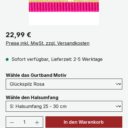
Regulärer Preis:
22,99 €
Preise inkl. MwSt. zzgl. Versandkosten
Sofort verfügbar, Lieferzeit: 2-5 Werktage
auswählen
Wähle das Gurtband Motiv
auswählen
Wähle den Halsumfang
Produkt Anzahl: Gib den gewünschten We
In den Warenkorb