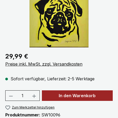
Regulärer Preis:
29,99 €
Preise inkl. MwSt. zzgl. Versandkosten
Sofort verfügbar, Lieferzeit: 2-5 Werktage
Produkt Anzahl: Gib den gewünschten We
In den Warenkorb
Zum Merkzettel hinzufügen
Produktnummer:
SW10096