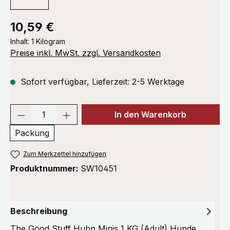
Regulärer Preis:
10,59 €
Inhalt:
1 Kilogram
Preise inkl. MwSt. zzgl. Versandkosten
Sofort verfügbar, Lieferzeit: 2-5 Werktage
Produkt Anzahl: Gib den gewünschten We
In den Warenkorb
Packung
Zum Merkzettel hinzufügen
Produktnummer:
SW10451
Beschreibung
The Good Stuff Huhn Minis 1 KG (Adult) Hunde