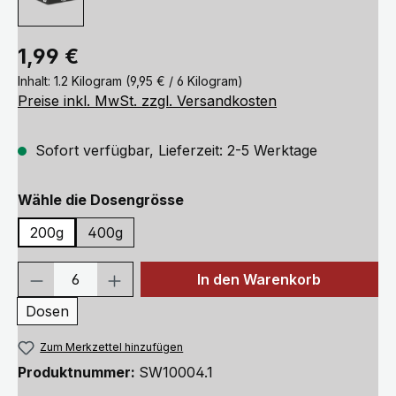
Regulärer Preis:
1,99 €
Inhalt:
1.2 Kilogram
(9,95 € / 6 Kilogram)
Preise inkl. MwSt. zzgl. Versandkosten
Sofort verfügbar, Lieferzeit: 2-5 Werktage
auswählen
Wähle die Dosengrösse
200g
400g
Produkt Anzahl: Gib den gewünschten We
In den Warenkorb
Dosen
Zum Merkzettel hinzufügen
Produktnummer:
SW10004.1