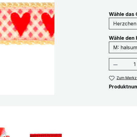
Wähle das 
Wähle den 
Produkt
Zum Merkze
Produktnu