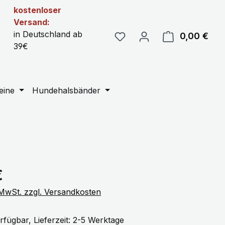
kostenloser
Versand:
in Deutschland ab
0,00 €
Ware
39€
eine
Hundehalsbänder
eis:
€
. MwSt. zzgl. Versandkosten
rfügbar, Lieferzeit: 2-5 Werktage