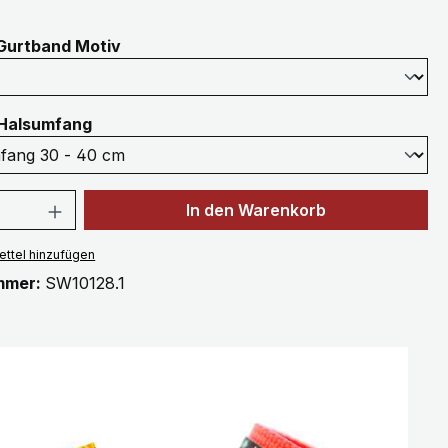
auswählen
Gurtband Motiv
auswählen
Halsumfang
 Anzahl: Gib den gewünschten Wert ein 
In den Warenkorb
ttel hinzufügen
mmer:
SW10128.1