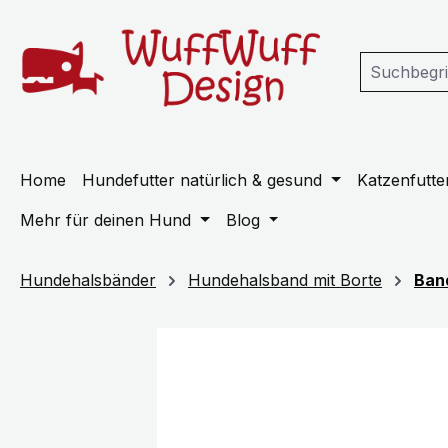
m Hauptinhalt springen
Zur Suche springen
Zur Hauptnavigation springen
Home
Hundefutter natürlich & gesund
Katzenfutter
Mehr für deinen Hund
Blog
Hundehalsbänder
Hundehalsband mit Borte
Ban
Bildergalerie überspringen