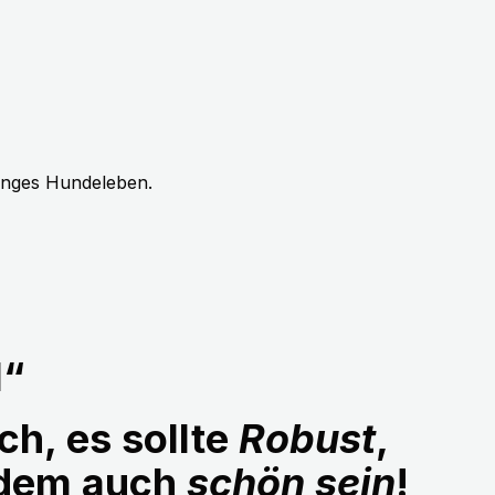
langes Hundeleben.
1“
ch, es sollte
Robust
,
udem auch
schön sein
!