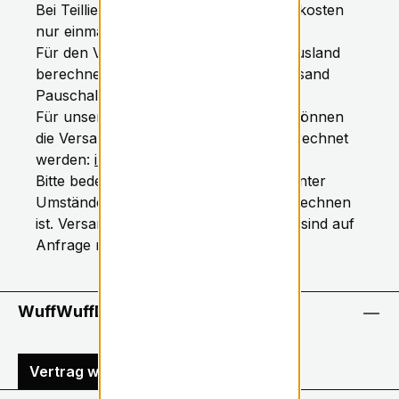
Bei Teillieferungen werden die Versandkosten
nur einmal in Rechnung gestellt.
Für den Versand in das Europäische Ausland
berechnen wir pro Bestellung eine Versand
Pauschale von 14,99 Euro.
Für unsere Kunden aus der Schweiz, können
die Versandkosten nur auf Anfrage berechnet
werden:
info@wuffwuffdesign.de
Bitte bedenken Sie das beim Versand unter
Umständen mit erheblichen Zöllen zu rechnen
ist. Versandkosten für Insellieferungen sind auf
Anfrage möglich.
WuffWuffDesign-Hotline
Vertrag widerrufen