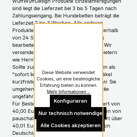
WuffWuffDesign Produkte Einzelanfertigungen
sind liegt die Lieferzeit bei 3 bis 5 Tagen nach
Zahlungseingang. Bei Hundebetten beträgt die
Lieferzeit 2 bis 3 Wochen. Alle anderen
Produkte in unserem Shop werden Innerhalb
von 24 Stunden nach Zahlungseingang
bearbeiten und Versandfertig gemacht. Wir
versenden mit verschieden Versandanbietern
wie Hermes und DHL
Sollte zum Zeitpunkt Ihrer Bestellung ein als
Diese Website verwendet
"sofort lieferbar" gekennzeichneter Artikel
Cookies, um eine bestmögliche
kurzfristig ausgegangen sein, werden wir Sie
Erfahrung bieten zu können.
umgehend benachrichtigen und Ihnen die
Mehr Informationen ...
ungefähre Lieferzeit mitteilen.
Konfigurieren
Für Bestellungen bis zu einem Warenwert von
40,00 Euro berechnen wir Versandkosten von
Nur technisch notwendige
pauschal 4,98 Euro. Ab einem Warenwert über
Alle Cookies akzeptieren
40,01 Euro ist die Lieferung innerhalb von
Deutschland versandkostenfrei