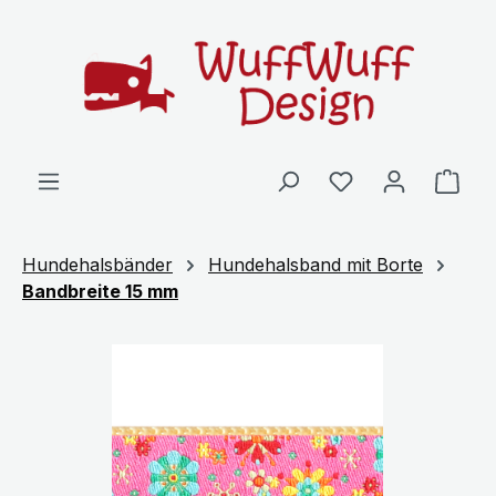
Zum Hauptinhalt springen
Ware
Hundehalsbänder
Hundehalsband mit Borte
Bandbreite 15 mm
Bildergalerie überspringen