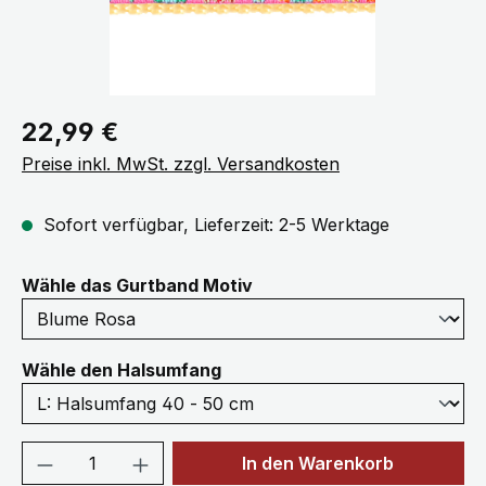
Regulärer Preis:
22,99 €
Preise inkl. MwSt. zzgl. Versandkosten
Sofort verfügbar, Lieferzeit: 2-5 Werktage
auswählen
Wähle das Gurtband Motiv
auswählen
Wähle den Halsumfang
Produkt Anzahl: Gib den gewünschten We
In den Warenkorb