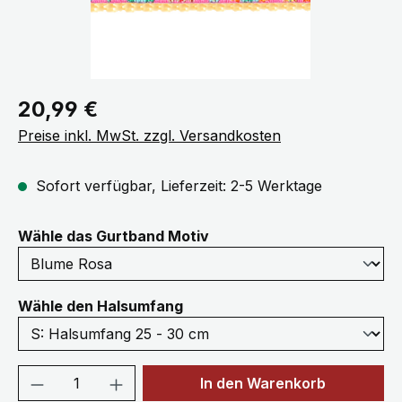
Regulärer Preis:
20,99 €
Preise inkl. MwSt. zzgl. Versandkosten
Sofort verfügbar, Lieferzeit: 2-5 Werktage
auswählen
Wähle das Gurtband Motiv
auswählen
Wähle den Halsumfang
Produkt Anzahl: Gib den gewünschten We
In den Warenkorb