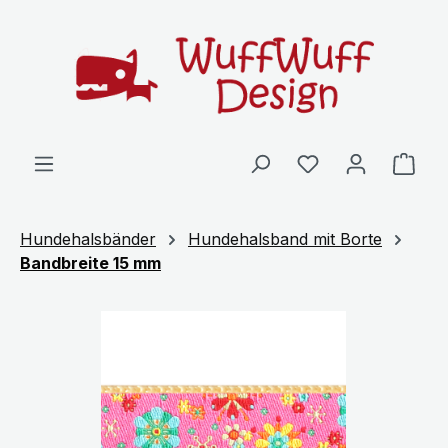
Zum Hauptinhalt springen
Ware
Hundehalsbänder
Hundehalsband mit Borte
Bandbreite 15 mm
Bildergalerie überspringen