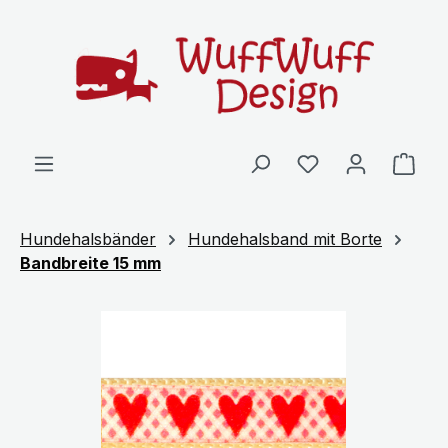
Zum Hauptinhalt springen
Ware
Hundehalsbänder
Hundehalsband mit Borte
Bandbreite 15 mm
Bildergalerie überspringen