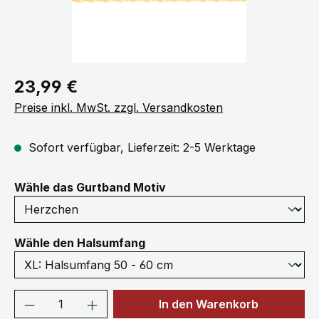
Regulärer Preis:
23,99 €
Preise inkl. MwSt. zzgl. Versandkosten
Sofort verfügbar, Lieferzeit: 2-5 Werktage
auswählen
Wähle das Gurtband Motiv
auswählen
Wähle den Halsumfang
Produkt Anzahl: Gib den gewünschten We
In den Warenkorb