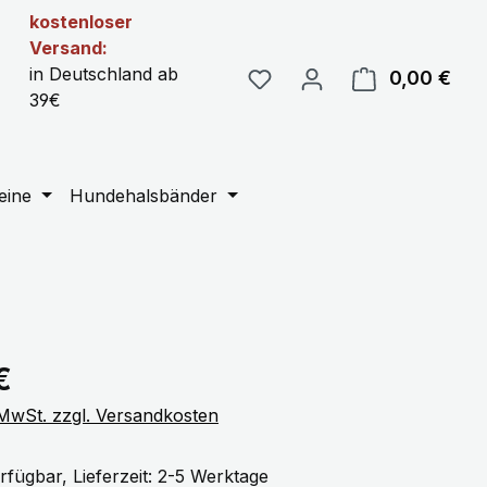
kostenloser
Versand:
in Deutschland ab
0,00 €
Ware
39€
eine
Hundehalsbänder
eis:
€
. MwSt. zzgl. Versandkosten
rfügbar, Lieferzeit: 2-5 Werktage