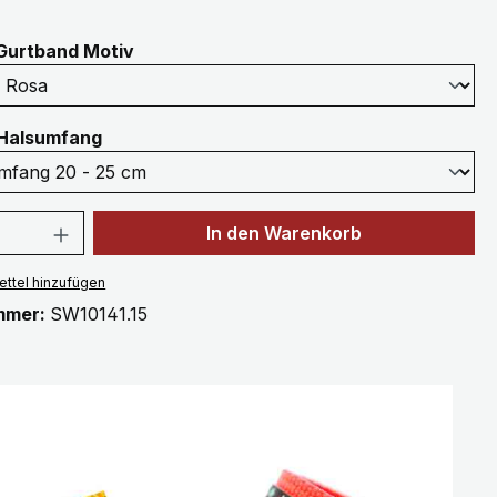
auswählen
Gurtband Motiv
auswählen
Halsumfang
 Anzahl: Gib den gewünschten Wert ein 
In den Warenkorb
ttel hinzufügen
mmer:
SW10141.15