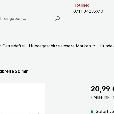
Hotline:
0711-34238970
 Getreidefrei
Hundegeschirre unsere Marken
Hundel
dbreite 20 mm
Regulärer Pr
20,99 
Preise inkl
Sofort ve