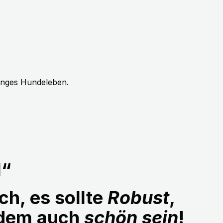
langes Hundeleben.
1“
ch, es sollte
Robust
,
udem auch
schön sein
!