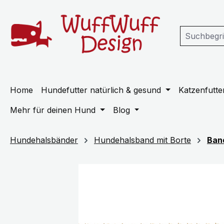
m Hauptinhalt springen
Zur Suche springen
Zur Hauptnavigation springen
Home
Hundefutter natürlich & gesund
Katzenfutter
Mehr für deinen Hund
Blog
Hundehalsbänder
Hundehalsband mit Borte
Ban
Bildergalerie überspringen