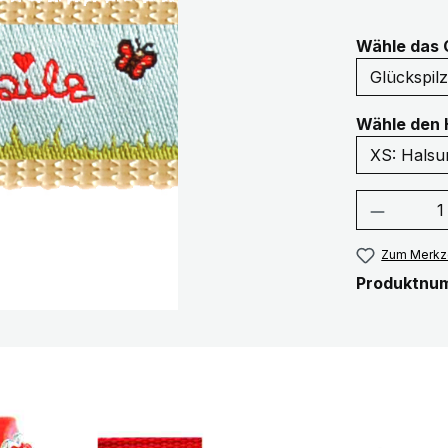
Wähle das 
Wähle den 
Produkt
Zum Merkze
Produktnu