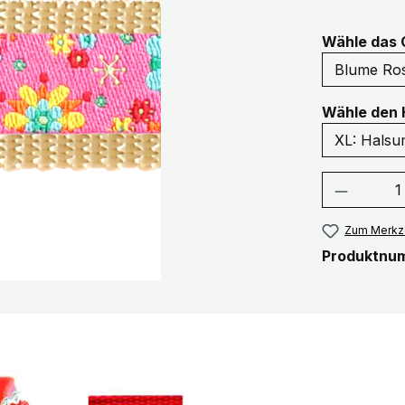
Wähle das 
Wähle den 
Produkt
Zum Merkze
Produktnu