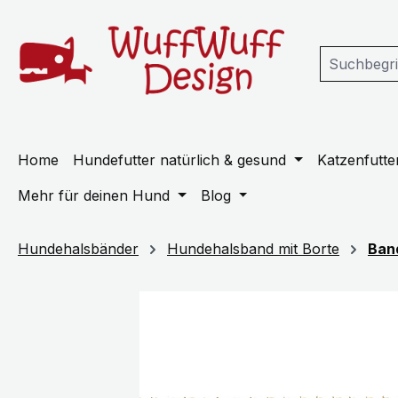
m Hauptinhalt springen
Zur Suche springen
Zur Hauptnavigation springen
Home
Hundefutter natürlich & gesund
Katzenfutter
Mehr für deinen Hund
Blog
Hundehalsbänder
Hundehalsband mit Borte
Ban
Bildergalerie überspringen