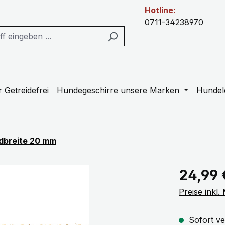
Hotline:
0711-34238970
 Getreidefrei
Hundegeschirre unsere Marken
Hundel
dbreite 20 mm
Regulärer Pr
24,99 
Preise inkl
Sofort ve