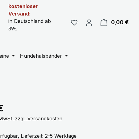
kostenloser
Versand:
in Deutschland ab
0,00 €
Ware
39€
eine
Hundehalsbänder
eis:
€
. MwSt. zzgl. Versandkosten
rfügbar, Lieferzeit: 2-5 Werktage