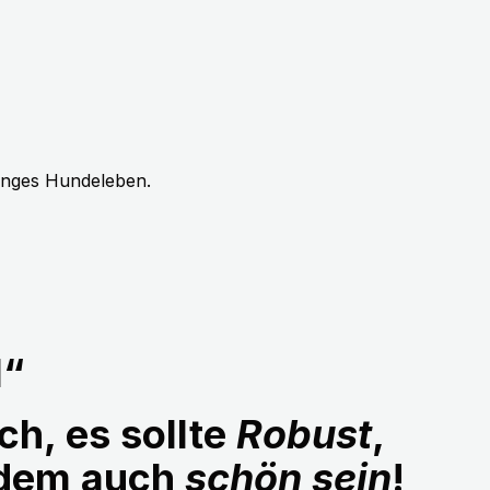
langes Hundeleben.
1“
ch, es sollte
Robust
,
udem auch
schön sein
!