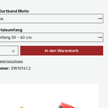
auswählen
Gurtband Motiv
auswählen
Halsumfang
 Anzahl: Gib den gewünschten Wert ein 
In den Warenkorb
ttel hinzufügen
mmer:
SW10141.2