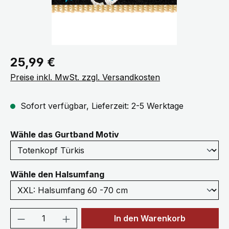
Regulärer Preis:
25,99 €
Preise inkl. MwSt. zzgl. Versandkosten
Sofort verfügbar, Lieferzeit: 2-5 Werktage
auswählen
Wähle das Gurtband Motiv
auswählen
Wähle den Halsumfang
Produkt Anzahl: Gib den gewünschten We
In den Warenkorb