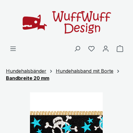
Zum Hauptinhalt springen
Ware
Hundehalsbänder
Hundehalsband mit Borte
Bandbreite 20 mm
Bildergalerie überspringen