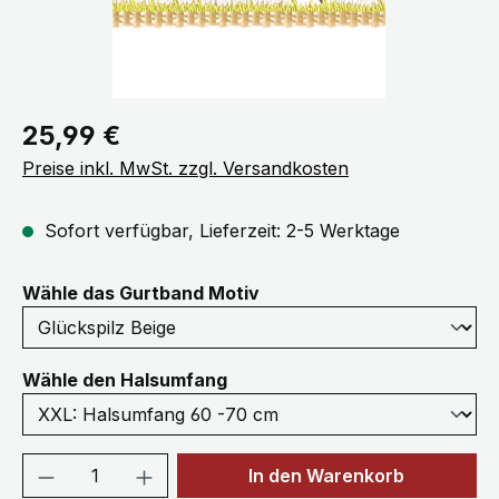
Regulärer Preis:
25,99 €
Preise inkl. MwSt. zzgl. Versandkosten
Sofort verfügbar, Lieferzeit: 2-5 Werktage
auswählen
Wähle das Gurtband Motiv
auswählen
Wähle den Halsumfang
Produkt Anzahl: Gib den gewünschten We
In den Warenkorb