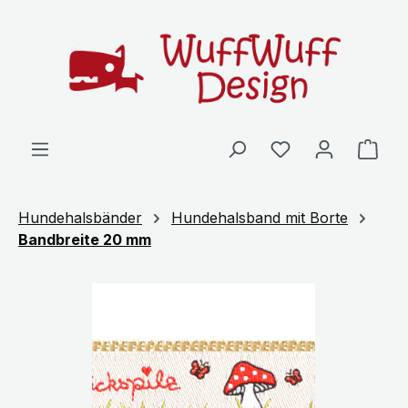
Zum Hauptinhalt springen
Ware
Hundehalsbänder
Hundehalsband mit Borte
Bandbreite 20 mm
Bildergalerie überspringen