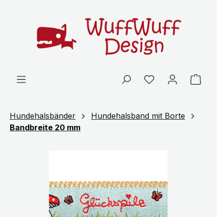
Zum Hauptinhalt springen
Ware
Hundehalsbänder
Hundehalsband mit Borte
Bandbreite 20 mm
Bildergalerie überspringen