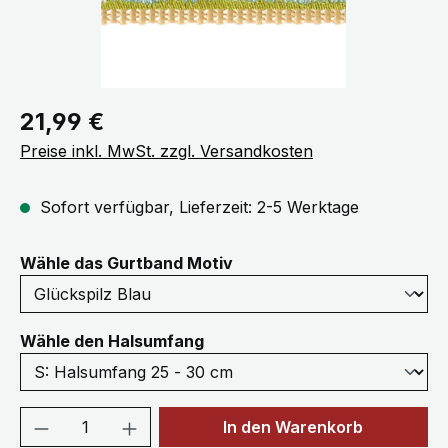
Regulärer Preis:
21,99 €
Preise inkl. MwSt. zzgl. Versandkosten
Sofort verfügbar, Lieferzeit: 2-5 Werktage
auswählen
Wähle das Gurtband Motiv
auswählen
Wähle den Halsumfang
Produkt Anzahl: Gib den gewünschten We
In den Warenkorb