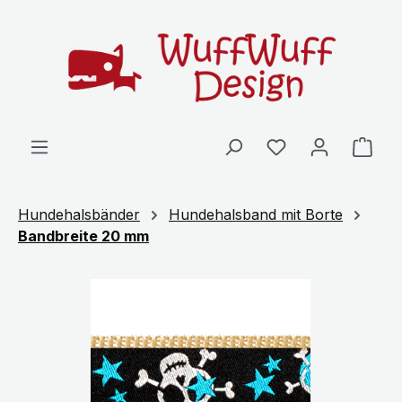
Zum Hauptinhalt springen
Ware
Hundehalsbänder
Hundehalsband mit Borte
Bandbreite 20 mm
Bildergalerie überspringen