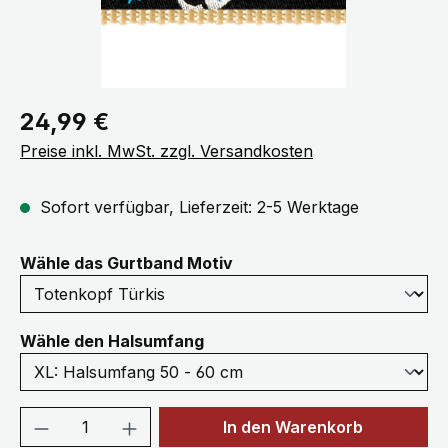
Regulärer Preis:
24,99 €
Preise inkl. MwSt. zzgl. Versandkosten
Sofort verfügbar, Lieferzeit: 2-5 Werktage
auswählen
Wähle das Gurtband Motiv
auswählen
Wähle den Halsumfang
Produkt Anzahl: Gib den gewünschten We
In den Warenkorb