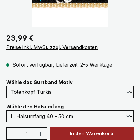
Regulärer Preis:
23,99 €
Preise inkl. MwSt. zzgl. Versandkosten
Sofort verfügbar, Lieferzeit: 2-5 Werktage
auswählen
Wähle das Gurtband Motiv
auswählen
Wähle den Halsumfang
Produkt Anzahl: Gib den gewünschten We
In den Warenkorb