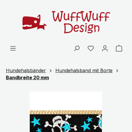
Zum Hauptinhalt springen
Ware
Hundehalsbänder
Hundehalsband mit Borte
Bandbreite 20 mm
Bildergalerie überspringen