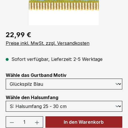
Regulärer Preis:
22,99 €
Preise inkl. MwSt. zzgl. Versandkosten
Sofort verfügbar, Lieferzeit: 2-5 Werktage
auswählen
Wähle das Gurtband Motiv
auswählen
Wähle den Halsumfang
Produkt Anzahl: Gib den gewünschten We
In den Warenkorb