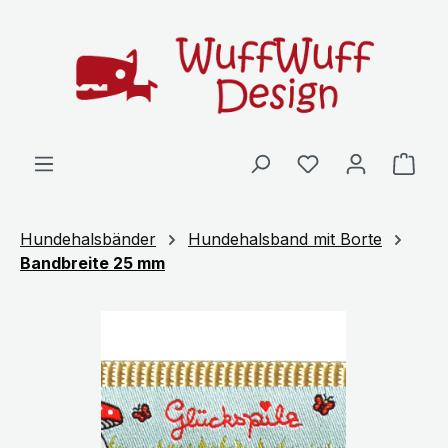
Zum Hauptinhalt springen
Ware
Hundehalsbänder
Hundehalsband mit Borte
Bandbreite 25 mm
Bildergalerie überspringen