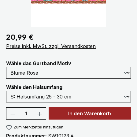
Regulärer Preis:
20,99 €
Preise inkl. MwSt. zzgl. Versandkosten
auswählen
Wähle das Gurtband Motiv
auswählen
Wähle den Halsumfang
Produkt Anzahl: Gib den gewünschten We
In den Warenkorb
Zum Merkzettel hinzufügen
Produktnummer:
SW10123.4