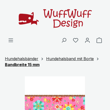
Zum Hauptinhalt springen
Ware
Hundehalsbänder
Hundehalsband mit Borte
Bandbreite 15 mm
Bildergalerie überspringen