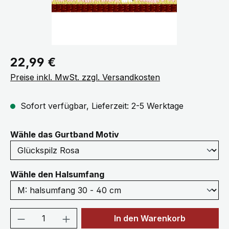
Regulärer Preis:
22,99 €
Preise inkl. MwSt. zzgl. Versandkosten
Sofort verfügbar, Lieferzeit: 2-5 Werktage
auswählen
Wähle das Gurtband Motiv
auswählen
Wähle den Halsumfang
Produkt Anzahl: Gib den gewünschten We
In den Warenkorb