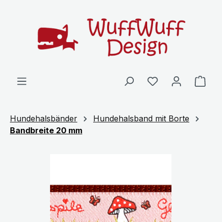
Zum Hauptinhalt springen
Ware
Hundehalsbänder
Hundehalsband mit Borte
Bandbreite 20 mm
Bildergalerie überspringen