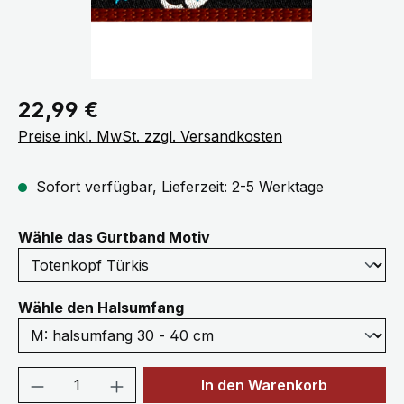
Regulärer Preis:
22,99 €
Preise inkl. MwSt. zzgl. Versandkosten
Sofort verfügbar, Lieferzeit: 2-5 Werktage
auswählen
Wähle das Gurtband Motiv
auswählen
Wähle den Halsumfang
Produkt Anzahl: Gib den gewünschten We
In den Warenkorb