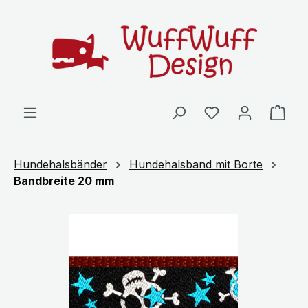
Zum Hauptinhalt springen
Ware
Hundehalsbänder
Hundehalsband mit Borte
Bandbreite 20 mm
Bildergalerie überspringen