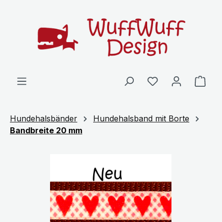
Zum Hauptinhalt springen
Ware
Hundehalsbänder
Hundehalsband mit Borte
Bandbreite 20 mm
Bildergalerie überspringen