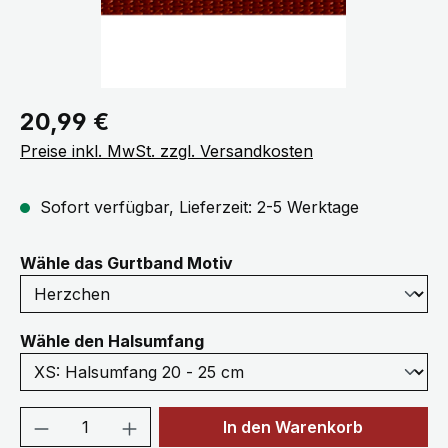
Regulärer Preis:
20,99 €
Preise inkl. MwSt. zzgl. Versandkosten
Sofort verfügbar, Lieferzeit: 2-5 Werktage
auswählen
Wähle das Gurtband Motiv
auswählen
Wähle den Halsumfang
Produkt Anzahl: Gib den gewünschten We
In den Warenkorb