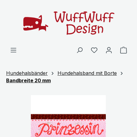
Zum Hauptinhalt springen
Ware
Hundehalsbänder
Hundehalsband mit Borte
Bandbreite 20 mm
Bildergalerie überspringen