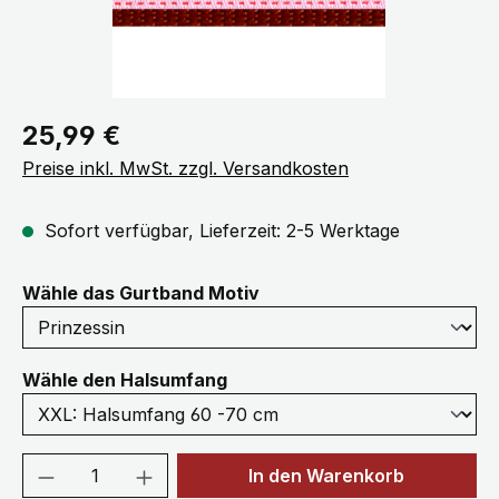
Regulärer Preis:
25,99 €
Preise inkl. MwSt. zzgl. Versandkosten
Sofort verfügbar, Lieferzeit: 2-5 Werktage
auswählen
Wähle das Gurtband Motiv
auswählen
Wähle den Halsumfang
Produkt Anzahl: Gib den gewünschten We
In den Warenkorb