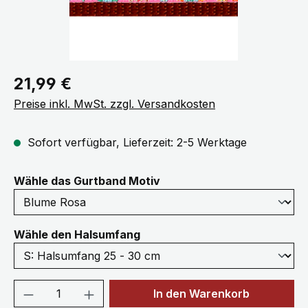
Regulärer Preis:
21,99 €
Preise inkl. MwSt. zzgl. Versandkosten
Sofort verfügbar, Lieferzeit: 2-5 Werktage
auswählen
Wähle das Gurtband Motiv
auswählen
Wähle den Halsumfang
Produkt Anzahl: Gib den gewünschten We
In den Warenkorb