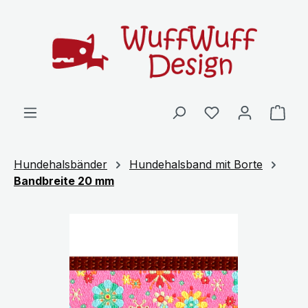
Zum Hauptinhalt springen
Ware
Hundehalsbänder
Hundehalsband mit Borte
Bandbreite 20 mm
Bildergalerie überspringen