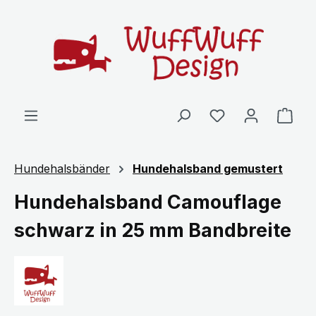
Zum Hauptinhalt springen
Ware
Hundehalsbänder
Hundehalsband gemustert
Hundehalsband Camouflage
schwarz in 25 mm Bandbreite