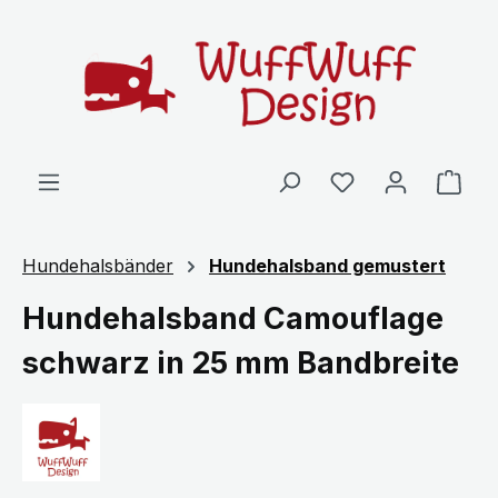
Zum Hauptinhalt springen
Ware
Hundehalsbänder
Hundehalsband gemustert
Hundehalsband Camouflage
schwarz in 25 mm Bandbreite