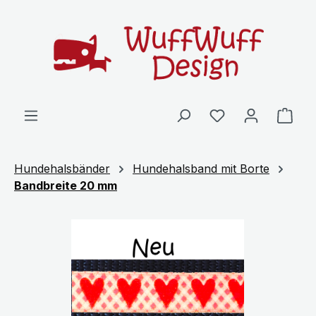
Zum Hauptinhalt springen
Ware
Hundehalsbänder
Hundehalsband mit Borte
Bandbreite 20 mm
Bildergalerie überspringen