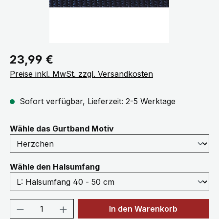
Regulärer Preis:
23,99 €
Preise inkl. MwSt. zzgl. Versandkosten
Sofort verfügbar, Lieferzeit: 2-5 Werktage
auswählen
Wähle das Gurtband Motiv
auswählen
Wähle den Halsumfang
Produkt Anzahl: Gib den gewünschten We
In den Warenkorb