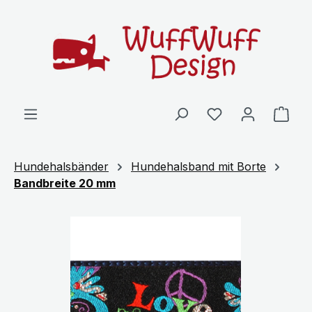
Zum Hauptinhalt springen
Ware
Hundehalsbänder
Hundehalsband mit Borte
Bandbreite 20 mm
Bildergalerie überspringen