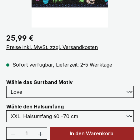
Regulärer Preis:
25,99 €
Preise inkl. MwSt. zzgl. Versandkosten
Sofort verfügbar, Lieferzeit: 2-5 Werktage
auswählen
Wähle das Gurtband Motiv
auswählen
Wähle den Halsumfang
Produkt Anzahl: Gib den gewünschten We
In den Warenkorb