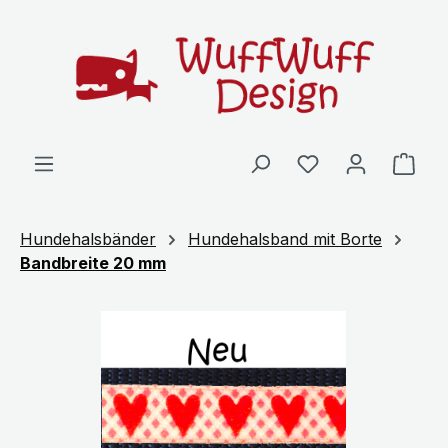
Zum Hauptinhalt springen
Ware
Hundehalsbänder
Hundehalsband mit Borte
Bandbreite 20 mm
Bildergalerie überspringen