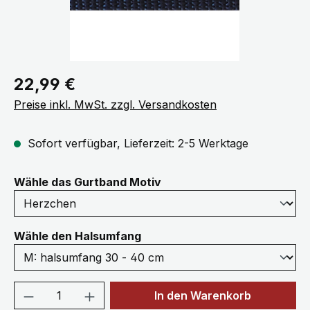
Regulärer Preis:
22,99 €
Preise inkl. MwSt. zzgl. Versandkosten
Sofort verfügbar, Lieferzeit: 2-5 Werktage
auswählen
Wähle das Gurtband Motiv
auswählen
Wähle den Halsumfang
Produkt Anzahl: Gib den gewünschten We
In den Warenkorb