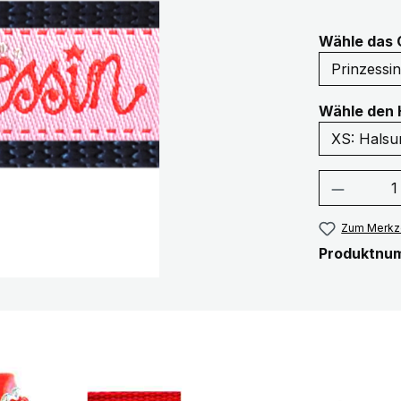
Wähle das 
Wähle den 
Produkt
Zum Merkze
Produktnu