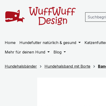
m Hauptinhalt springen
Zur Suche springen
Zur Hauptnavigation springen
Home
Hundefutter natürlich & gesund
Katzenfutter
Mehr für deinen Hund
Blog
Hundehalsbänder
Hundehalsband mit Borte
Ban
Bildergalerie überspringen