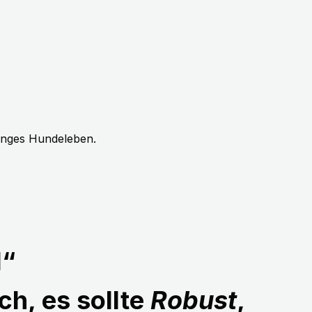
langes Hundeleben.
1“
ch, es sollte
Robust
,