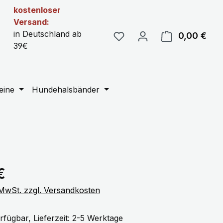
kostenloser
Versand:
in Deutschland ab
0,00 €
Ware
39€
eine
Hundehalsbänder
eis:
€
. MwSt. zzgl. Versandkosten
rfügbar, Lieferzeit: 2-5 Werktage