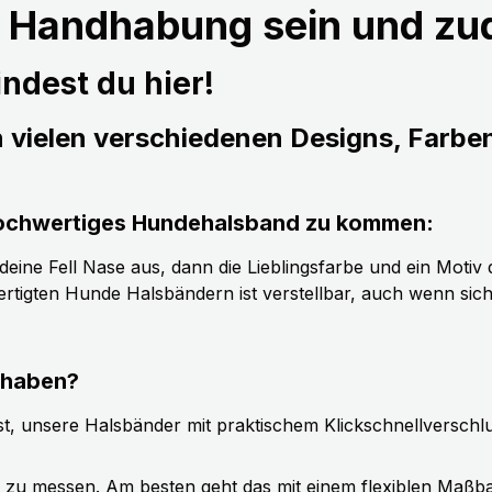
r Handhabung sein und z
ndest du hier!
n vielen verschiedenen Designs, Farbe
s hochwertiges Hundehalsband zu kommen:
ine Fell Nase aus, dann die Lieblingsfarbe und ein Motiv d
tigten Hunde Halsbändern ist verstellbar, auch wenn sic
 haben?
t, unsere Halsbänder mit praktischem Klickschnellverschl
g zu messen. Am besten geht das mit einem flexiblen Maßb