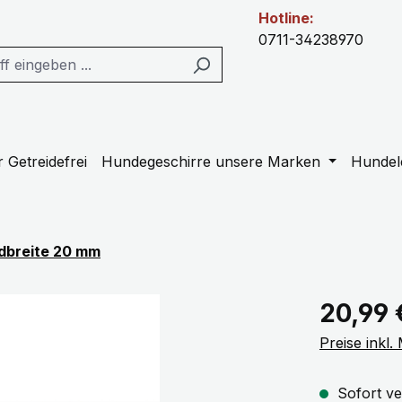
Hotline:
0711-34238970
 Getreidefrei
Hundegeschirre unsere Marken
Hundel
dbreite 20 mm
Regulärer Pr
20,99 
Preise inkl
Sofort ve