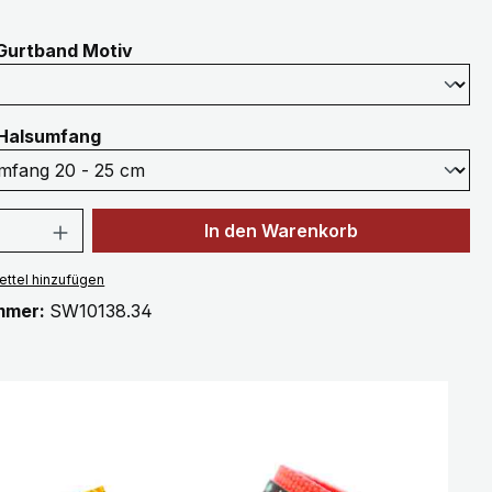
auswählen
Gurtband Motiv
auswählen
Halsumfang
 Anzahl: Gib den gewünschten Wert ein 
In den Warenkorb
ttel hinzufügen
mmer:
SW10138.34