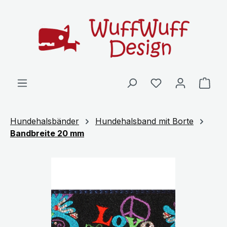
Zum Hauptinhalt springen
Ware
Hundehalsbänder
Hundehalsband mit Borte
Bandbreite 20 mm
Bildergalerie überspringen