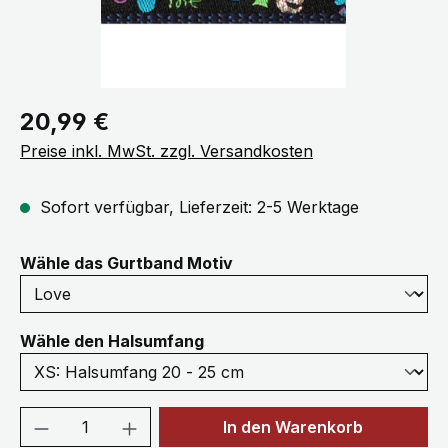
Regulärer Preis:
20,99 €
Preise inkl. MwSt. zzgl. Versandkosten
Sofort verfügbar, Lieferzeit: 2-5 Werktage
auswählen
Wähle das Gurtband Motiv
auswählen
Wähle den Halsumfang
Produkt Anzahl: Gib den gewünschten We
In den Warenkorb