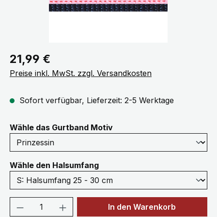
Regulärer Preis:
21,99 €
Preise inkl. MwSt. zzgl. Versandkosten
Sofort verfügbar, Lieferzeit: 2-5 Werktage
auswählen
Wähle das Gurtband Motiv
auswählen
Wähle den Halsumfang
Produkt Anzahl: Gib den gewünschten We
In den Warenkorb