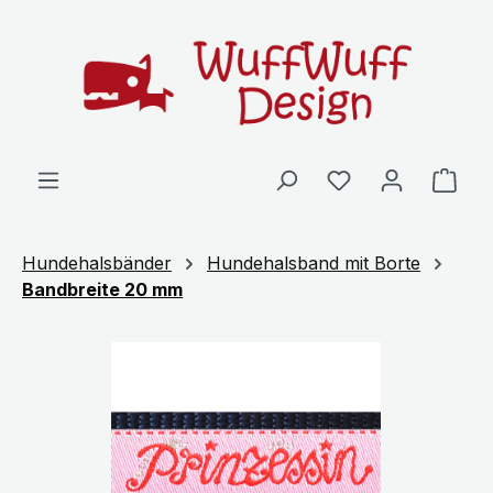
Zum Hauptinhalt springen
Ware
Hundehalsbänder
Hundehalsband mit Borte
Bandbreite 20 mm
Bildergalerie überspringen