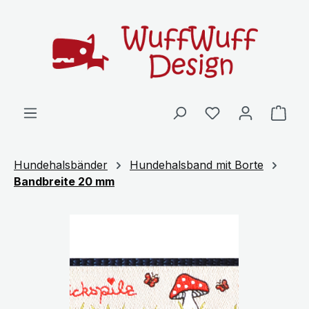
Zum Hauptinhalt springen
Ware
Hundehalsbänder
Hundehalsband mit Borte
Bandbreite 20 mm
Bildergalerie überspringen