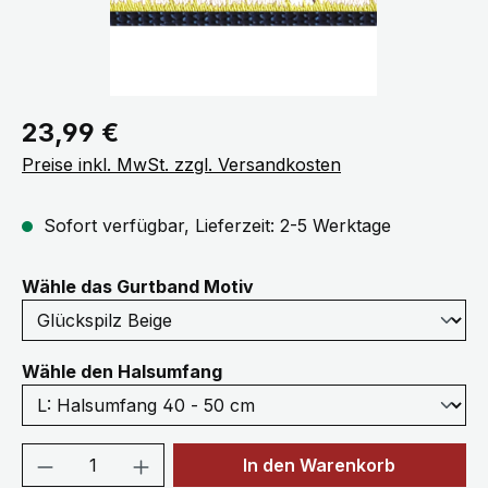
Regulärer Preis:
23,99 €
Preise inkl. MwSt. zzgl. Versandkosten
Sofort verfügbar, Lieferzeit: 2-5 Werktage
auswählen
Wähle das Gurtband Motiv
auswählen
Wähle den Halsumfang
Produkt Anzahl: Gib den gewünschten We
In den Warenkorb