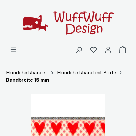
Zum Hauptinhalt springen
Ware
Hundehalsbänder
Hundehalsband mit Borte
Bandbreite 15 mm
Bildergalerie überspringen