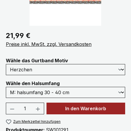
Regulärer Preis:
21,99 €
Preise inkl. MwSt. zzgl. Versandkosten
auswählen
Wähle das Gurtband Motiv
auswählen
Wähle den Halsumfang
Produkt Anzahl: Gib den gewünschten We
In den Warenkorb
Zum Merkzettel hinzufügen
Produktnummer:
SW10129.1