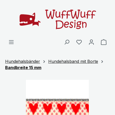
Zum Hauptinhalt springen
Ware
Hundehalsbänder
Hundehalsband mit Borte
Bandbreite 15 mm
Bildergalerie überspringen