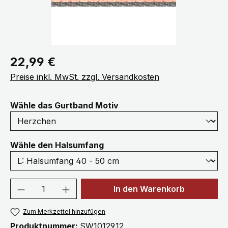
Regulärer Preis:
22,99 €
Preise inkl. MwSt. zzgl. Versandkosten
auswählen
Wähle das Gurtband Motiv
auswählen
Wähle den Halsumfang
Produkt Anzahl: Gib den gewünschten We
In den Warenkorb
Zum Merkzettel hinzufügen
Produktnummer:
SW10129.12