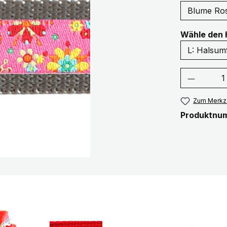
Wähle den 
Produkt
Zum Merkze
Produktnu