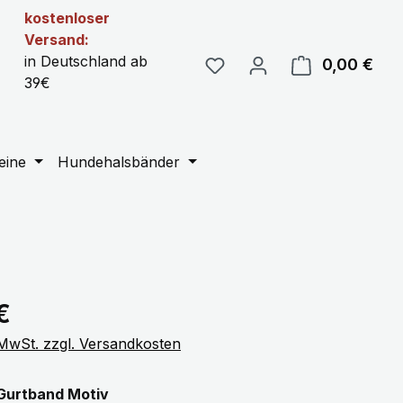
kostenloser
Versand:
in Deutschland ab
0,00 €
Ware
39€
eine
Hundehalsbänder
eis:
€
. MwSt. zzgl. Versandkosten
auswählen
Gurtband Motiv