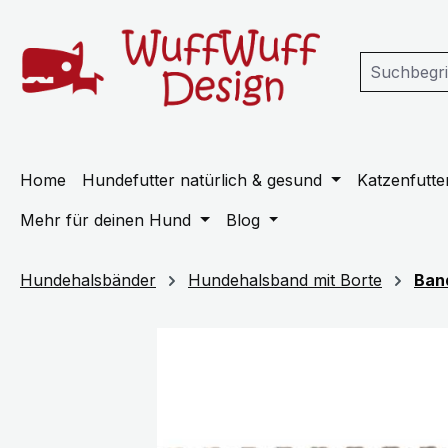
m Hauptinhalt springen
Zur Suche springen
Zur Hauptnavigation springen
Home
Hundefutter natürlich & gesund
Katzenfutter
Mehr für deinen Hund
Blog
Hundehalsbänder
Hundehalsband mit Borte
Ban
Bildergalerie überspringen