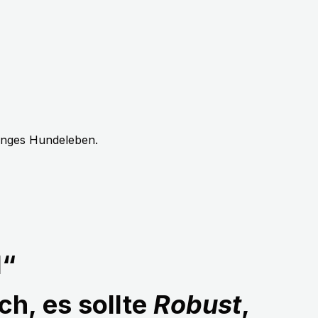
langes Hundeleben.
1“
ch, es sollte
Robust
,