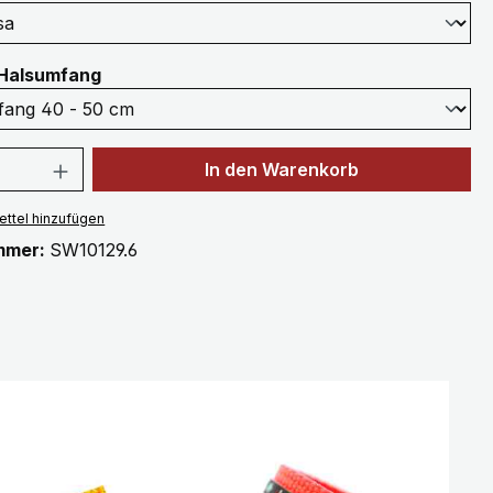
auswählen
Halsumfang
 Anzahl: Gib den gewünschten Wert ein 
In den Warenkorb
ttel hinzufügen
mmer:
SW10129.6