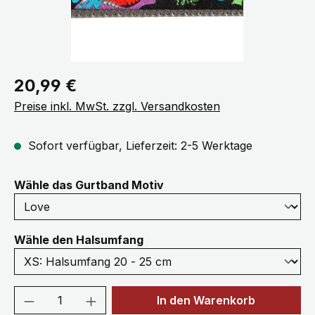
Regulärer Preis:
20,99 €
Preise inkl. MwSt. zzgl. Versandkosten
Sofort verfügbar, Lieferzeit: 2-5 Werktage
auswählen
Wähle das Gurtband Motiv
auswählen
Wähle den Halsumfang
Produkt Anzahl: Gib den gewünschten We
In den Warenkorb