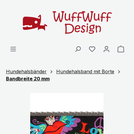
Zum Hauptinhalt springen
Ware
Hundehalsbänder
Hundehalsband mit Borte
Bandbreite 20 mm
Bildergalerie überspringen