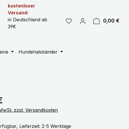
kostenloser
Versand:
in Deutschland ab
0,00 €
Ware
39€
eine
Hundehalsbänder
eis:
€
. MwSt. zzgl. Versandkosten
rfügbar, Lieferzeit: 2-5 Werktage