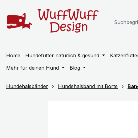
m Hauptinhalt springen
Zur Suche springen
Zur Hauptnavigation springen
Home
Hundefutter natürlich & gesund
Katzenfutter
Mehr für deinen Hund
Blog
Hundehalsbänder
Hundehalsband mit Borte
Ban
Bildergalerie überspringen