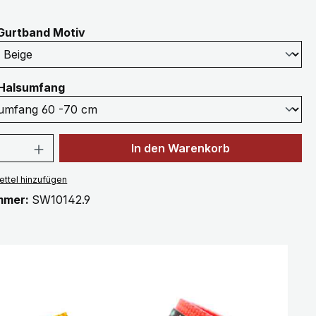
auswählen
Gurtband Motiv
auswählen
Halsumfang
 Anzahl: Gib den gewünschten Wert ein 
In den Warenkorb
ttel hinzufügen
mmer:
SW10142.9