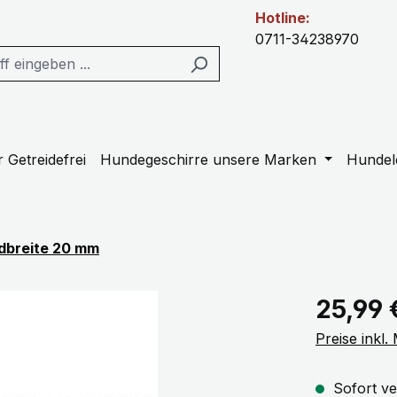
Hotline:
0711-34238970
 Getreidefrei
Hundegeschirre unsere Marken
Hundel
dbreite 20 mm
Regulärer Pr
25,99 
Preise inkl
Sofort ve