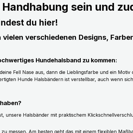
r Handhabung sein und z
ndest du hier!
n vielen verschiedenen Designs, Farbe
s hochwertiges Hundehalsband zu kommen:
ine Fell Nase aus, dann die Lieblingsfarbe und ein Motiv d
tigten Hunde Halsbändern ist verstellbar, auch wenn sic
 haben?
t, unsere Halsbänder mit praktischem Klickschnellverschl
g zu messen. Am besten geht das mit einem flexiblen Maßb