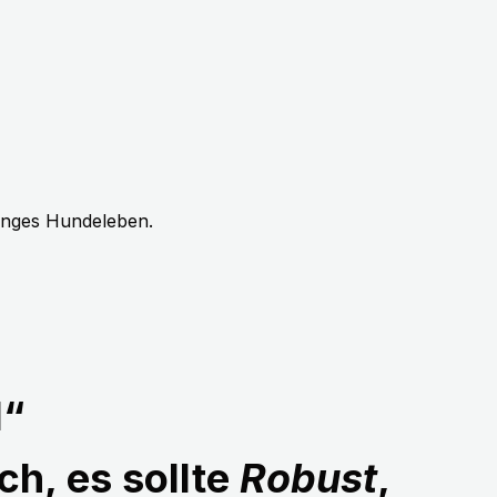
langes Hundeleben.
1“
ch, es sollte
Robust
,