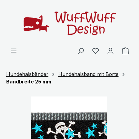
Zum Hauptinhalt springen
Ware
Hundehalsbänder
Hundehalsband mit Borte
Bandbreite 25 mm
Bildergalerie überspringen