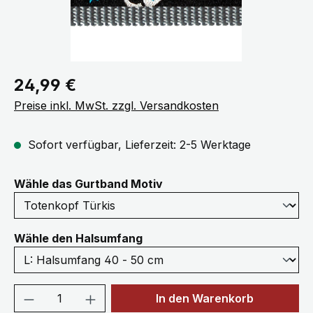
Regulärer Preis:
24,99 €
Preise inkl. MwSt. zzgl. Versandkosten
Sofort verfügbar, Lieferzeit: 2-5 Werktage
auswählen
Wähle das Gurtband Motiv
auswählen
Wähle den Halsumfang
Produkt Anzahl: Gib den gewünschten We
In den Warenkorb