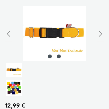
Bildergalerie überspringen
Regulärer Preis:
12,99 €