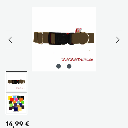
Bildergalerie überspringen
Regulärer Preis:
14,99 €