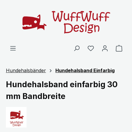
Zum Hauptinhalt springen
Ware
Hundehalsbänder
Hundehalsband Einfarbig
Hundehalsband einfarbig 30
mm Bandbreite