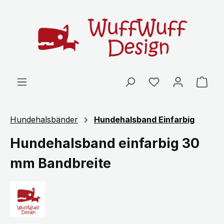
Zum Hauptinhalt springen
Ware
Hundehalsbänder
Hundehalsband Einfarbig
Hundehalsband einfarbig 30
mm Bandbreite