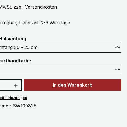
. MwSt. zzgl. Versandkosten
rfügbar, Lieferzeit: 2-5 Werktage
auswählen
Halsumfang
auswählen
Gurtbandfarbe
 Anzahl: Gib den gewünschten Wert ein 
In den Warenkorb
ttel hinzufügen
mmer:
SW10081.5