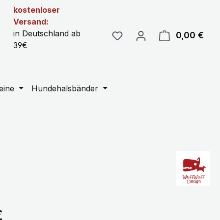
kostenloser
Versand:
in Deutschland ab
0,00 €
Ware
39€
eine
Hundehalsbänder
eis:
€