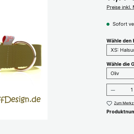
Preise inkl
Sofort ve
Wähle den 
Wähle die 
Produkt
Zum Merkze
Produktnu