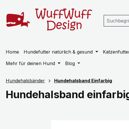
m Hauptinhalt springen
Zur Suche springen
Zur Hauptnavigation springen
Home
Hundefutter natürlich & gesund
Katzenfutter
Mehr für deinen Hund
Blog
Hundehalsbänder
Hundehalsband Einfarbig
Hundehalsband einfarbi
Bildergalerie überspringen