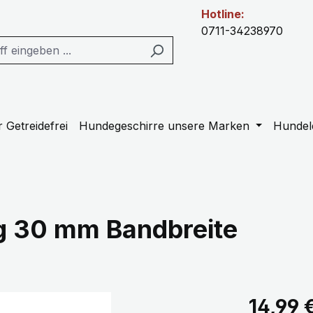
Hotline:
0711-34238970
 Getreidefrei
Hundegeschirre unsere Marken
Hundel
g 30 mm Bandbreite
Regulärer Pr
14,99 