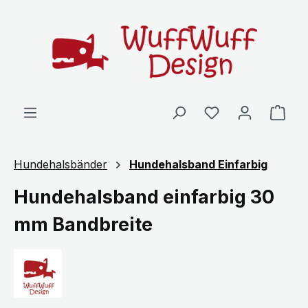
Zum Hauptinhalt springen
Ware
Hundehalsbänder
Hundehalsband Einfarbig
Hundehalsband einfarbig 30
mm Bandbreite