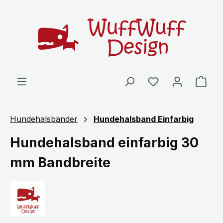
Zum Hauptinhalt springen
Ware
Hundehalsbänder
Hundehalsband Einfarbig
Hundehalsband einfarbig 30
mm Bandbreite