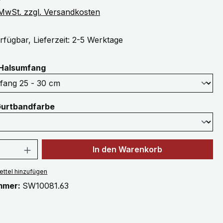
. MwSt. zzgl. Versandkosten
rfügbar, Lieferzeit: 2-5 Werktage
auswählen
Halsumfang
auswählen
Gurtbandfarbe
 Anzahl: Gib den gewünschten Wert ein 
In den Warenkorb
ttel hinzufügen
mmer:
SW10081.63