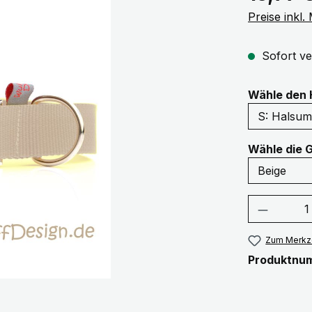
Preise inkl
Sofort ve
Wähle den 
Wähle die 
Produkt
Zum Merkze
Produktnu