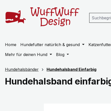
m Hauptinhalt springen
Zur Suche springen
Zur Hauptnavigation springen
Home
Hundefutter natürlich & gesund
Katzenfutter
Mehr für deinen Hund
Blog
Hundehalsbänder
Hundehalsband Einfarbig
Hundehalsband einfarbi
Bildergalerie überspringen