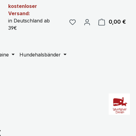
kostenloser
Versand:
in Deutschland ab
0,00 €
Ware
39€
eine
Hundehalsbänder
eis:
€