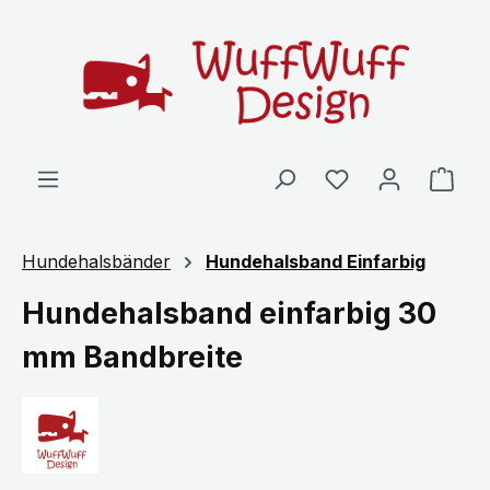
Zum Hauptinhalt springen
Ware
Hundehalsbänder
Hundehalsband Einfarbig
Hundehalsband einfarbig 30
mm Bandbreite