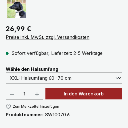
Regulärer Preis:
26,99 €
Preise inkl. MwSt. zzgl. Versandkosten
Sofort verfügbar, Lieferzeit: 2-5 Werktage
auswählen
Wähle den Halsumfang
Produkt Anzahl: Gib den gewünschten We
In den Warenkorb
Zum Merkzettel hinzufügen
Produktnummer:
SW10070.6