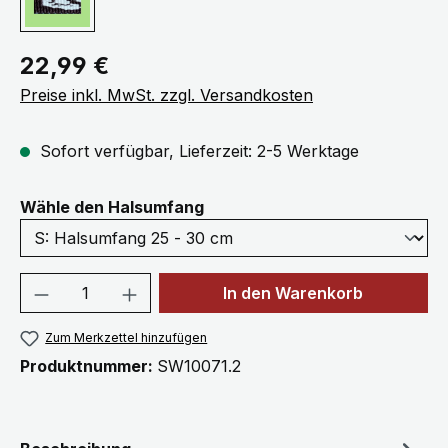
Regulärer Preis:
22,99 €
Preise inkl. MwSt. zzgl. Versandkosten
Sofort verfügbar, Lieferzeit: 2-5 Werktage
auswählen
Wähle den Halsumfang
Produkt Anzahl: Gib den gewünschten We
In den Warenkorb
Zum Merkzettel hinzufügen
Produktnummer:
SW10071.2