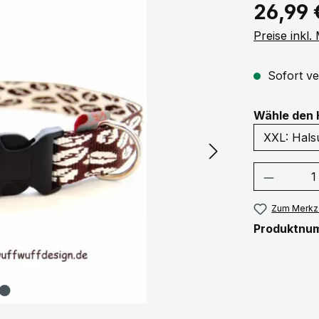
Regulärer Pr
26,99 
Preise inkl
Sofort ve
Wähle den 
Produkt
Zum Merkze
Produktnu