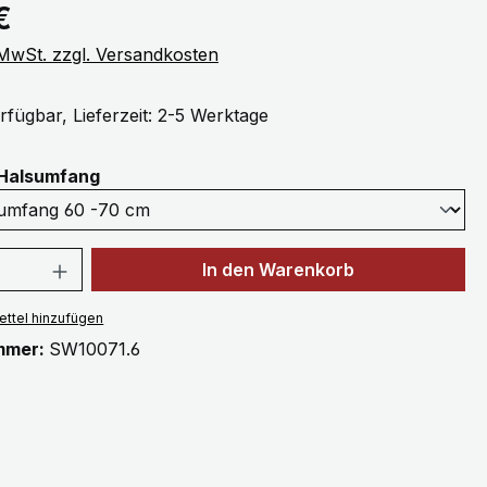
eis:
€
. MwSt. zzgl. Versandkosten
rfügbar, Lieferzeit: 2-5 Werktage
auswählen
Halsumfang
 Anzahl: Gib den gewünschten Wert ein 
In den Warenkorb
ttel hinzufügen
mmer:
SW10071.6