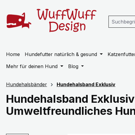
m Hauptinhalt springen
Zur Suche springen
Zur Hauptnavigation springen
Home
Hundefutter natürlich & gesund
Katzenfutter
Mehr für deinen Hund
Blog
Hundehalsbänder
Hundehalsband Exklusiv
Hundehalsband Exklusiv 
Umweltfreundliches Hu